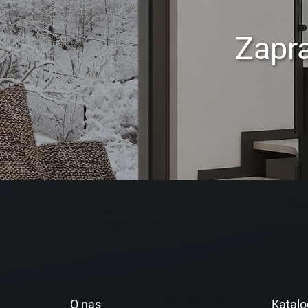
Zapr
O nas
Katalo