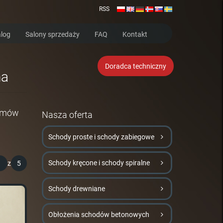
RSS
log
Salony sprzedaży
FAQ
Kontakt
Doradca techniczny
na
 umów
Nasza oferta
Schody proste i schody zabiegowe
Schody kręcone i schody spiralne
1
z
5
Schody drewniane
Obłożenia schodów betonowych