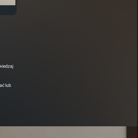
wiedzaj
ać lub