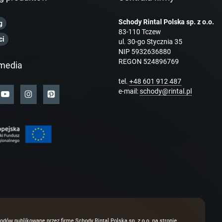
Schody Rintal Polska sp. z o.o.
g
83-110 Tczew
ci
ul. 30-go Stycznia 35
NIP 5932636880
REGON 524896769
media
tel.
+48 601 912 487
e-mail:
schody@rintal.pl
odów publikowane przez firmę Schody Rintal Polska sp. z o.o. na stronie