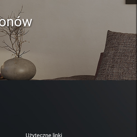
lonów
Użyteczne linki