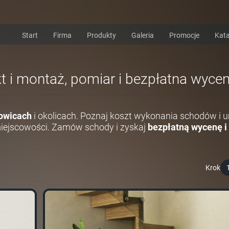
Start
Firma
Produkty
Galeria
Promocje
Kata
t i montaż, pomiar i bezpłatna wyce
owicach
i okolicach. Poznaj koszt wykonania schodów i
miejscowości. Zamów schody i zyskaj
bezpłatną wycenę i
Krok