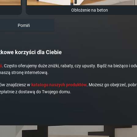
Obłożenie na beton
Pomiń
kowe korzyści dla Ciebie
i
. Często oferujemy duże zniżki, rabaty, czy upusty. Bądź na bieżąco i od
naszą stronę internetową.
dów znajdziesz w
katalogu naszych produktów
. Możesz go obejrzeć, pobr
płatnie z dostawą do Twojego domu.