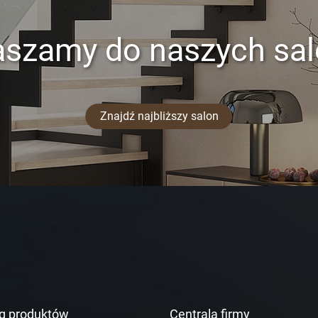
aszamy do naszych sa
Znajdź najbliższy salon
g produktów
Centrala firmy