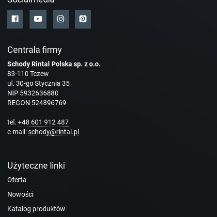
Centrala firmy
Schody Rintal Polska sp. z o.o.
83-110 Tczew
ul. 30-go Stycznia 35
NIP 5932636880
REGON 524896769
tel.
+48 601 912 487
e-mail:
schody@rintal.pl
Użyteczne linki
Oferta
Nowości
Katalog produktów