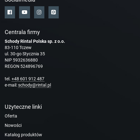
Centrala firmy
Schody Rintal Polska sp. z o.o.
83-110 Tczew
ul. 30-go Stycznia 35
NIP 5932636880
REGON 524896769
tel.
+48 601 912 487
e-mail:
schody@rintal.pl
Użyteczne linki
Oferta
Nowości
Katalog produktów