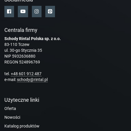
Centrala firmy
Schody Rintal Polska sp. z o.o.
83-110 Tczew
ul. 30-go Stycznia 35
NIP 5932636880
REGON 524896769
tel.
+48 601 912 487
e-mail:
schody@rintal.pl
Użyteczne linki
Oferta
Nowości
Katalog produktów