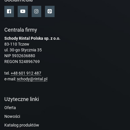
Centrala firmy
Schody Rintal Polska sp. z o.o.
83-110 Tczew
ul. 30-go Stycznia 35
NIP 5932636880
REGON 524896769
tel.
+48 601 912 487
e-mail:
schody@rintal.pl
Użyteczne linki
Oferta
Nowości
Katalog produktów