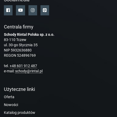
Centrala firmy
Schody Rintal Polska sp. z o.o.
83-110 Tczew
ul. 30-go Stycznia 35
NIP 5932636880
REGON 524896769
tel.
+48 601 912 487
e-mail:
schody@rintal.pl
Użyteczne linki
Oferta
Nowości
Katalog produktów