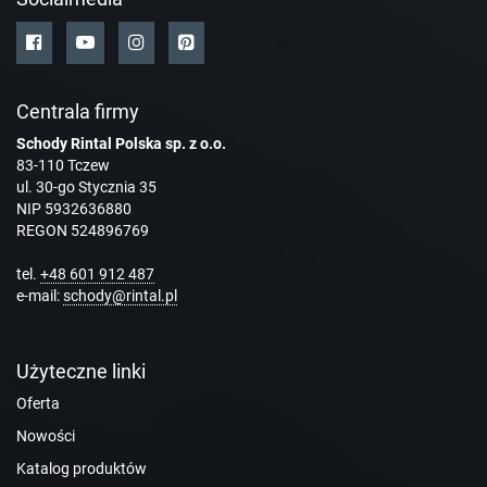
Centrala firmy
Schody Rintal Polska sp. z o.o.
83-110 Tczew
ul. 30-go Stycznia 35
NIP 5932636880
REGON 524896769
tel.
+48 601 912 487
e-mail:
schody@rintal.pl
Użyteczne linki
Oferta
Nowości
Katalog produktów