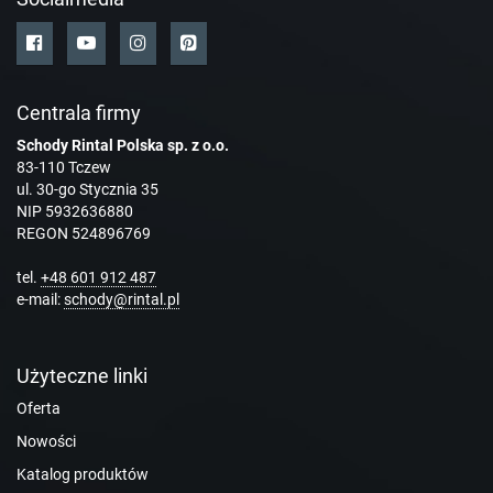
Centrala firmy
Schody Rintal Polska sp. z o.o.
83-110 Tczew
ul. 30-go Stycznia 35
NIP 5932636880
REGON 524896769
tel.
+48 601 912 487
e-mail:
schody@rintal.pl
Użyteczne linki
Oferta
Nowości
Katalog produktów