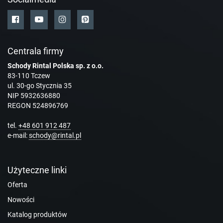
Centrala firmy
Schody Rintal Polska sp. z o.o.
83-110 Tczew
ul. 30-go Stycznia 35
NIP 5932636880
REGON 524896769
tel.
+48 601 912 487
e-mail:
schody@rintal.pl
Użyteczne linki
Oferta
Nowości
Katalog produktów