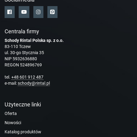
Centrala firmy
Schody Rintal Polska sp. z o.o.
83-110 Tczew
ul. 30-go Stycznia 35
NIP 5932636880
REGON 524896769
tel.
+48 601 912 487
e-mail:
schody@rintal.pl
Użyteczne linki
Oferta
Nowości
Katalog produktów