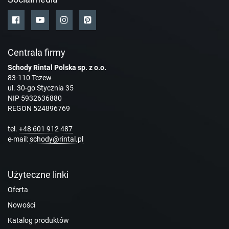
Centrala firmy
Schody Rintal Polska sp. z o.o.
83-110 Tczew
ul. 30-go Stycznia 35
NIP 5932636880
REGON 524896769
tel.
+48 601 912 487
e-mail:
schody@rintal.pl
Użyteczne linki
Oferta
Nowości
Katalog produktów