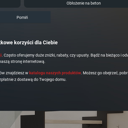
Obłożenie na beton
Pomiń
kowe korzyści dla Ciebie
i
. Często oferujemy duże zniżki, rabaty, czy upusty. Bądź na bieżąco i od
naszą stronę internetową.
dów znajdziesz w
katalogu naszych produktów
. Możesz go obejrzeć, pobr
płatnie z dostawą do Twojego domu.