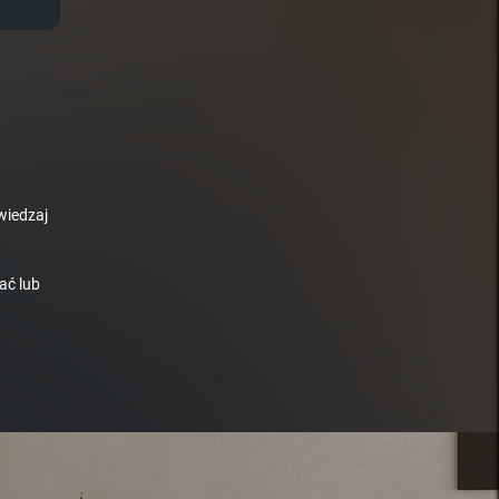
wiedzaj
ać lub