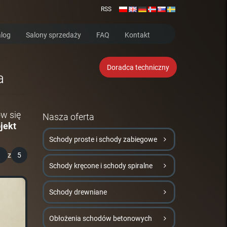
RSS
log
Salony sprzedaży
FAQ
Kontakt
Doradca techniczny
a
w się
Nasza oferta
jekt
Schody proste i schody zabiegowe
1
z
5
Schody kręcone i schody spiralne
Schody drewniane
Obłożenia schodów betonowych