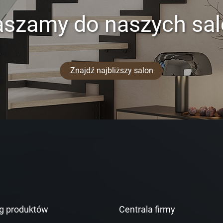
aszamy do naszych sa
Znajdź najbliższy salon
g produktów
Centrala firmy