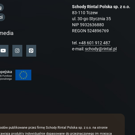
Schody Rintal Polska sp. z o.o.
g
83-110 Tczew
ci
ul. 30-go Stycznia 35
NIP 5932636880
REGON 524896769
media
tel.
+48 601 912 487
e-mail:
schody@rintal.pl
odów publikowane przez firmę Schody Rintal Polska sp. z o.o. na stronie
dstawiają produkty indywidualnie dopasowane do przeznaczonego im miejsca