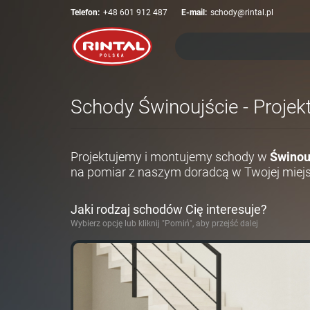
Telefon:
+48 601 912 487
E-mail:
schody@rintal.pl
Schody Świnoujście - Projek
Projektujemy i montujemy schody w
Świnou
na pomiar z naszym doradcą w Twojej miej
Jaki rodzaj schodów Cię interesuje?
Wybierz opcję lub kliknij "Pomiń", aby przejść dalej