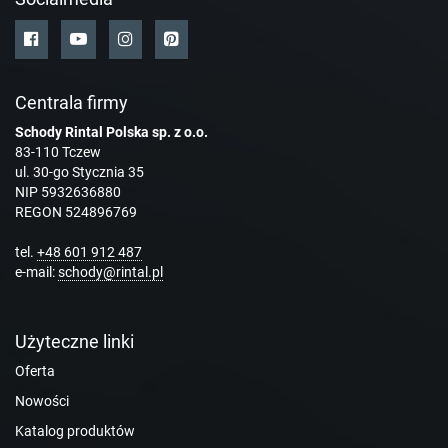
Centrala firmy
Schody Rintal Polska sp. z o.o.
83-110 Tczew
ul. 30-go Stycznia 35
NIP 5932636880
REGON 524896769
tel.
+48 601 912 487
e-mail:
schody@rintal.pl
Użyteczne linki
Oferta
Nowości
Katalog produktów