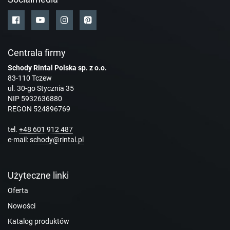
Centrala firmy
Schody Rintal Polska sp. z o.o.
83-110 Tczew
ul. 30-go Stycznia 35
NIP 5932636880
REGON 524896769
tel.
+48 601 912 487
e-mail:
schody@rintal.pl
Użyteczne linki
Oferta
Nowości
Katalog produktów