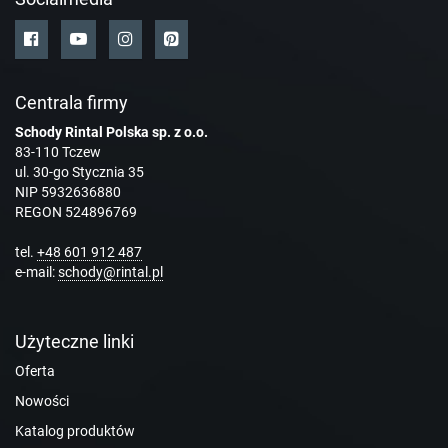
Centrala firmy
Schody Rintal Polska sp. z o.o.
83-110 Tczew
ul. 30-go Stycznia 35
NIP 5932636880
REGON 524896769
tel.
+48 601 912 487
e-mail:
schody@rintal.pl
Użyteczne linki
Oferta
Nowości
Katalog produktów