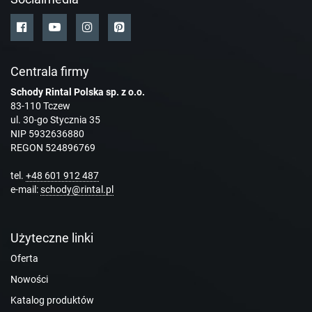
Centrala firmy
Schody Rintal Polska sp. z o.o.
83-110 Tczew
ul. 30-go Stycznia 35
NIP 5932636880
REGON 524896769
tel.
+48 601 912 487
e-mail:
schody@rintal.pl
Użyteczne linki
Oferta
Nowości
Katalog produktów