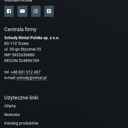
Centrala firmy
Schody Rintal Polska sp. z o.o.
83-110 Tczew
ul. 30-go Stycznia 35
NIP 5932636880
REGON 524896769
tel.
+48 601 912 487
e-mail:
schody@rintal.pl
Użyteczne linki
Oferta
Nowości
Katalog produktów