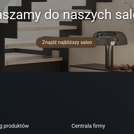
aszamy do naszych sa
Znajdź najbliższy salon
g produktów
Centrala firmy