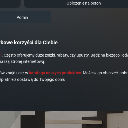
Obłożenie na beton
Pomiń
kowe korzyści dla Ciebie
i
. Często oferujemy duże zniżki, rabaty, czy upusty. Bądź na bieżąco i od
naszą stronę internetową.
dów znajdziesz w
katalogu naszych produktów
. Możesz go obejrzeć, pobr
płatnie z dostawą do Twojego domu.