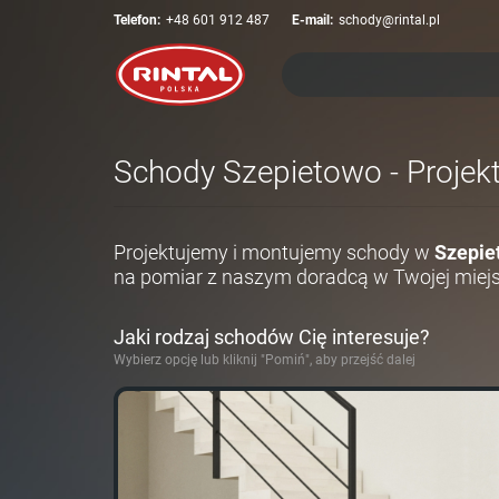
Telefon:
+48 601 912 487
E-mail:
schody@rintal.pl
Schody Szepietowo - Projekt
Projektujemy i montujemy schody w
Szepie
na pomiar z naszym doradcą w Twojej miej
Jaki rodzaj schodów Cię interesuje?
Wybierz opcję lub kliknij "Pomiń", aby przejść dalej