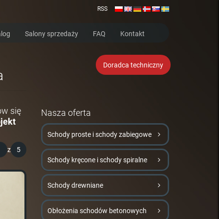
RSS
log
Salony sprzedaży
FAQ
Kontakt
Doradca techniczny
a
ów się
Nasza oferta
jekt
Schody proste i schody zabiegowe
1
z
5
Schody kręcone i schody spiralne
Schody drewniane
Obłożenia schodów betonowych