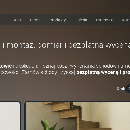
Start
Firma
Produkty
Galeria
Promocje
Kata
 i montaż, pomiar i bezpłatna wycen
towie
i okolicach. Poznaj koszt wykonania schodów i um
scowości. Zamów schody i zyskaj
bezpłatną wycenę i pro
Krok