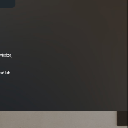
wiedzaj
ać lub