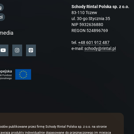
Schody Rintal Polska sp. z o.o.
g
83-110 Tczew
ci
ul. 30-go Stycznia 35
NIP 5932636880
REGON 524896769
media
tel.
+48 601 912 487
e-mail:
schody@rintal.pl
odów publikowane przez firmę Schody Rintal Polska sp. z o.o. na stronie
dstawiają produkty indywidualnie dopasowane do przeznaczonego im miejsca