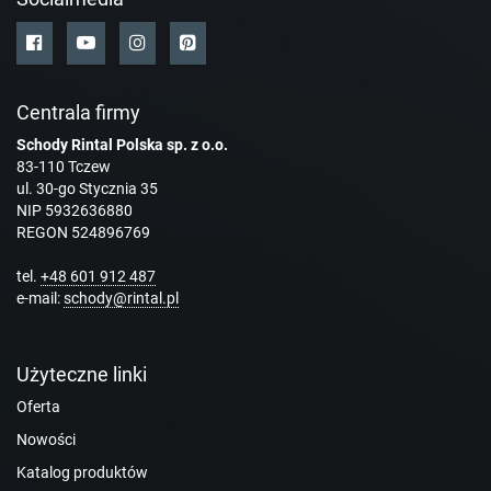
Centrala firmy
Schody Rintal Polska sp. z o.o.
83-110 Tczew
ul. 30-go Stycznia 35
NIP 5932636880
REGON 524896769
tel.
+48 601 912 487
e-mail:
schody@rintal.pl
Użyteczne linki
Oferta
Nowości
Katalog produktów