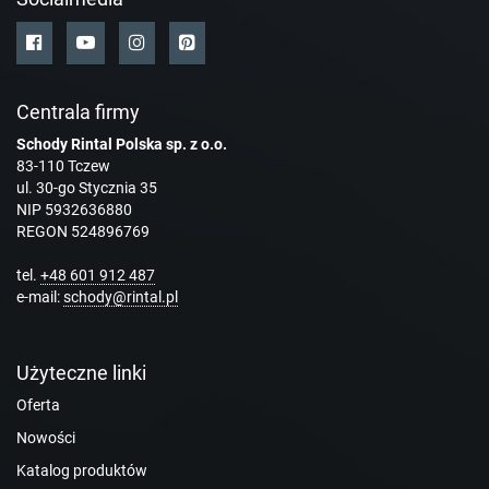
Centrala firmy
Schody Rintal Polska sp. z o.o.
83-110 Tczew
ul. 30-go Stycznia 35
NIP 5932636880
REGON 524896769
tel.
+48 601 912 487
e-mail:
schody@rintal.pl
Użyteczne linki
Oferta
Nowości
Katalog produktów