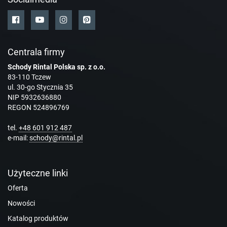
Centrala firmy
Schody Rintal Polska sp. z o.o.
83-110 Tczew
ul. 30-go Stycznia 35
NIP 5932636880
REGON 524896769
tel.
+48 601 912 487
e-mail:
schody@rintal.pl
Użyteczne linki
Oferta
Nowości
Katalog produktów