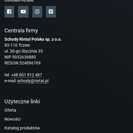
Centrala firmy
Schody Rintal Polska sp. z o.o.
83-110 Tczew
ul. 30-go Stycznia 35
NIP 5932636880
REGON 524896769
tel.
+48 601 912 487
e-mail:
schody@rintal.pl
Użyteczne linki
Oferta
Nowości
Katalog produktów