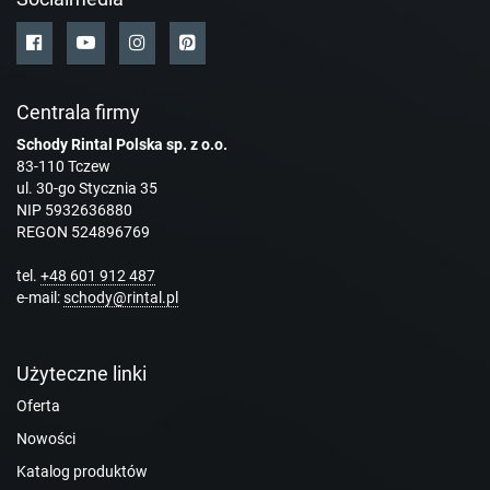
Centrala firmy
Schody Rintal Polska sp. z o.o.
83-110 Tczew
ul. 30-go Stycznia 35
NIP 5932636880
REGON 524896769
tel.
+48 601 912 487
e-mail:
schody@rintal.pl
Użyteczne linki
Oferta
Nowości
Katalog produktów