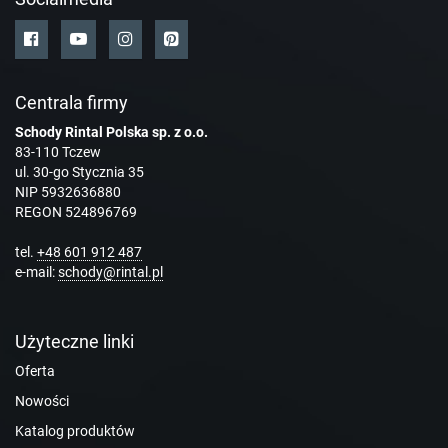
Centrala firmy
Schody Rintal Polska sp. z o.o.
83-110 Tczew
ul. 30-go Stycznia 35
NIP 5932636880
REGON 524896769
tel.
+48 601 912 487
e-mail:
schody@rintal.pl
Użyteczne linki
Oferta
Nowości
Katalog produktów