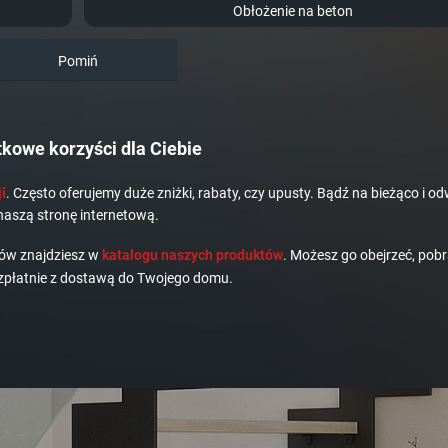
Obłożenie na beton
Pomiń
kowe korzyści dla Ciebie
i
. Często oferujemy duże zniżki, rabaty, czy upusty. Bądź na bieżąco i od
naszą stronę internetową.
dów znajdziesz w
katalogu naszych produktów
. Możesz go obejrzeć, pobr
płatnie z dostawą do Twojego domu.