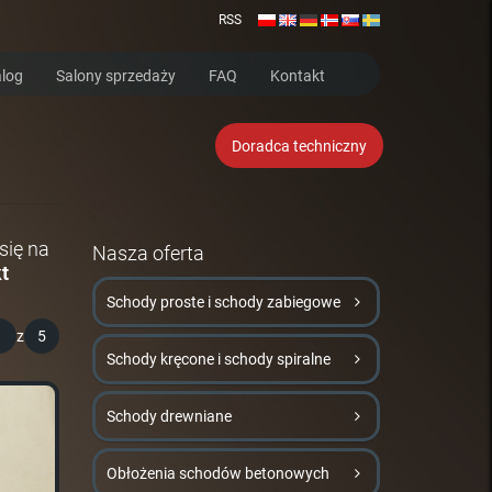
RSS
log
Salony sprzedaży
FAQ
Kontakt
Doradca techniczny
się na
Nasza oferta
t
Schody proste i schody zabiegowe
1
z
5
Schody kręcone i schody spiralne
Schody drewniane
Obłożenia schodów betonowych