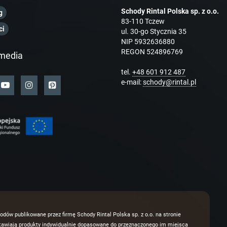
Schody Rintal Polska sp. z o.o.
g
83-110 Tczew
ci
ul. 30-go Stycznia 35
NIP 5932636880
REGON 524896769
media
tel.
+48 601 912 487
e-mail:
schody@rintal.pl
odów publikowane przez firmę Schody Rintal Polska sp. z o.o. na stronie
dstawiają produkty indywidualnie dopasowane do przeznaczonego im miejsca