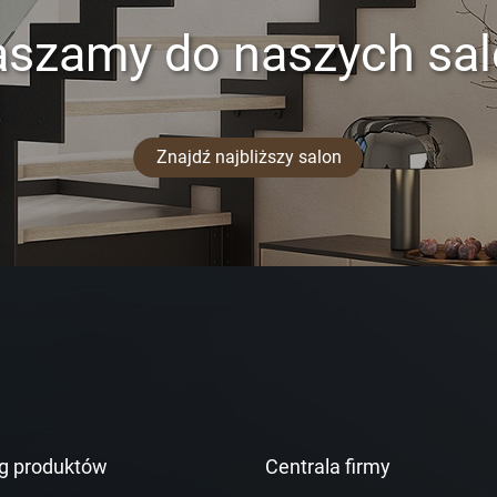
aszamy do naszych sa
Znajdź najbliższy salon
g produktów
Centrala firmy