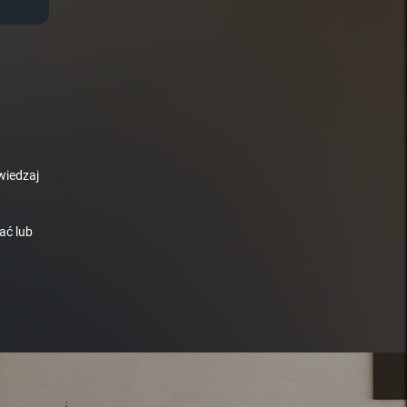
wiedzaj
ać lub