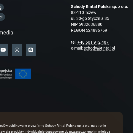
Schody Rintal Polska sp. z o.o.
g
83-110 Tczew
ci
ul. 30-go Stycznia 35
NIP 5932636880
REGON 524896769
media
tel.
+48 601 912 487
e-mail:
schody@rintal.pl
odów publikowane przez firmę Schody Rintal Polska sp. z o.o. na stronie
dstawiają produkty indywidualnie dopasowane do przeznaczonego im miejsca