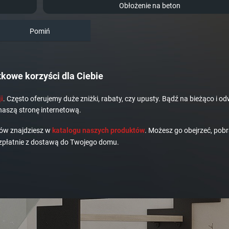
Obłożenie na beton
Pomiń
kowe korzyści dla Ciebie
i
. Często oferujemy duże zniżki, rabaty, czy upusty. Bądź na bieżąco i od
naszą stronę internetową.
dów znajdziesz w
katalogu naszych produktów
. Możesz go obejrzeć, pobr
płatnie z dostawą do Twojego domu.