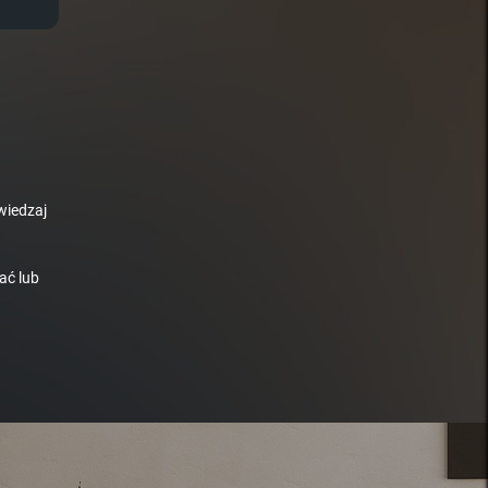
wiedzaj
ać lub