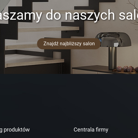
aszamy do naszych sa
Znajdź najbliższy salon
g produktów
Centrala firmy