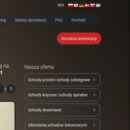
RSS
log
Salony sprzedaży
FAQ
Kontakt
Doradca techniczny
ę na
Nasza oferta
t
Schody proste i schody zabiegowe
1
z
5
Schody kręcone i schody spiralne
Schody drewniane
Obłożenia schodów betonowych