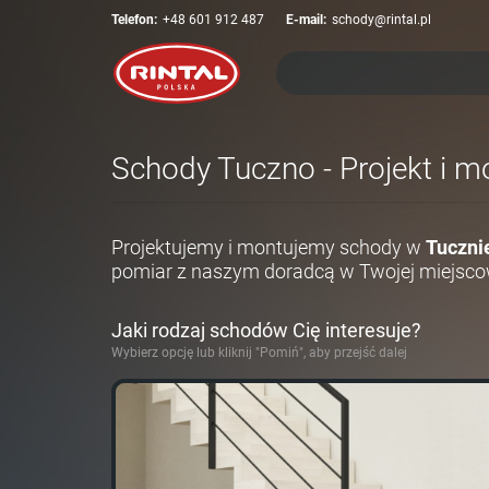
Telefon:
+48 601 912 487
E-mail:
schody@rintal.pl
Schody Tuczno - Projekt i m
Projektujemy i montujemy schody w
Tuczni
pomiar z naszym doradcą w Twojej miejsco
Jaki rodzaj schodów Cię interesuje?
Wybierz opcję lub kliknij "Pomiń", aby przejść dalej