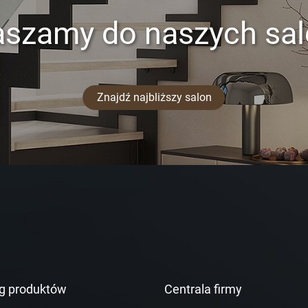
aszamy do naszych sa
Znajdź najbliższy salon
g produktów
Centrala firmy