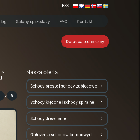
RSS
log
Salony sprzedaży
FAQ
Kontakt
Doradca techniczny
na
Nasza oferta
t
Schody proste i schody zabiegowe
1
z
5
Schody kręcone i schody spiralne
Schody drewniane
Obłożenia schodów betonowych