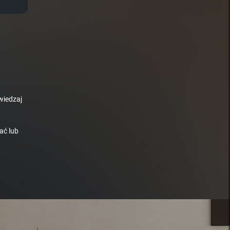
wiedzaj
ać lub