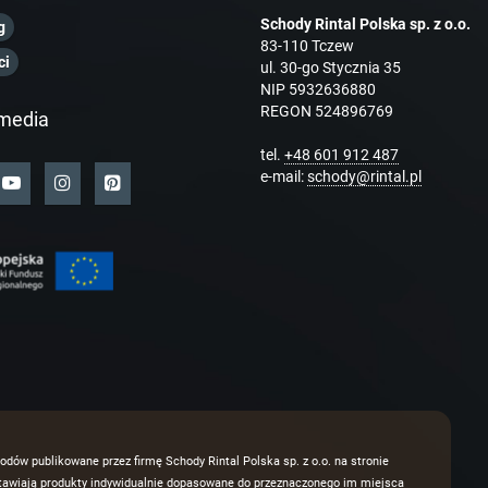
Schody Rintal Polska sp. z o.o.
g
83-110 Tczew
ci
ul. 30-go Stycznia 35
NIP 5932636880
REGON 524896769
media
tel.
+48 601 912 487
e-mail:
schody@rintal.pl
odów publikowane przez firmę Schody Rintal Polska sp. z o.o. na stronie
dstawiają produkty indywidualnie dopasowane do przeznaczonego im miejsca