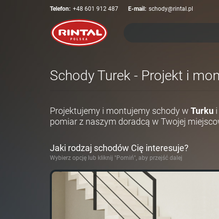
Telefon:
+48 601 912 487
E-mail:
schody@rintal.pl
Schody Turek - Projekt i mo
Projektujemy i montujemy schody w
Turku
i
pomiar z naszym doradcą w Twojej miejsco
Jaki rodzaj schodów Cię interesuje?
Wybierz opcję lub kliknij "Pomiń", aby przejść dalej