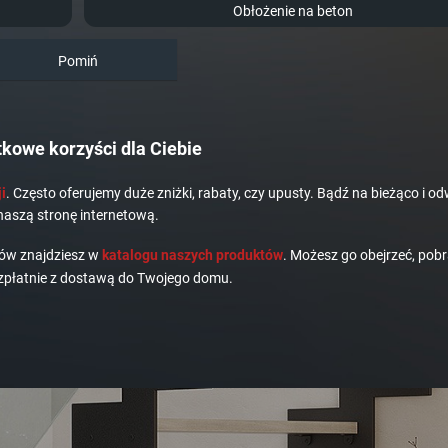
Obłożenie na beton
Pomiń
kowe korzyści dla Ciebie
i
. Często oferujemy duże zniżki, rabaty, czy upusty. Bądź na bieżąco i od
naszą stronę internetową.
dów znajdziesz w
katalogu naszych produktów
. Możesz go obejrzeć, pobr
płatnie z dostawą do Twojego domu.