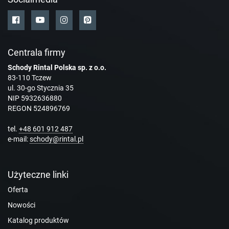
Centrala firmy
Schody Rintal Polska sp. z o.o.
83-110 Tczew
ul. 30-go Stycznia 35
NIP 5932636880
REGON 524896769
tel.
+48 601 912 487
e-mail:
schody@rintal.pl
Użyteczne linki
Oferta
Nowości
Katalog produktów