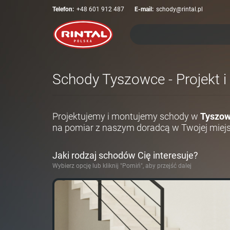
Telefon:
+48 601 912 487
E-mail:
schody@rintal.pl
Schody Tyszowce - Projekt i
Projektujemy i montujemy schody w
Tyszo
na pomiar z naszym doradcą w Twojej miej
Jaki rodzaj schodów Cię interesuje?
Wybierz opcję lub kliknij "Pomiń", aby przejść dalej