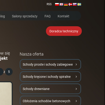
RSS
log
Salony sprzedaży
FAQ
Kontakt
Doradca techniczny
ów się
Nasza oferta
jekt
Schody proste i schody zabiegowe
1
z
5
Schody kręcone i schody spiralne
Schody drewniane
Obłożenia schodów betonowych