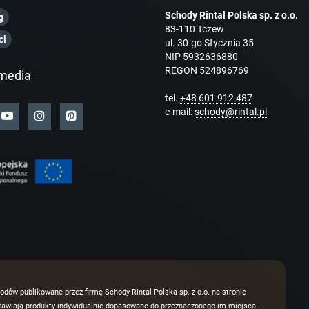
Schody Rintal Polska sp. z o.o.
g
83-110 Tczew
ci
ul. 30-go Stycznia 35
NIP 5932636880
REGON 524896769
media
tel.
+48 601 912 487
e-mail:
schody@rintal.pl
odów publikowane przez firmę Schody Rintal Polska sp. z o.o. na stronie
dstawiają produkty indywidualnie dopasowane do przeznaczonego im miejsca