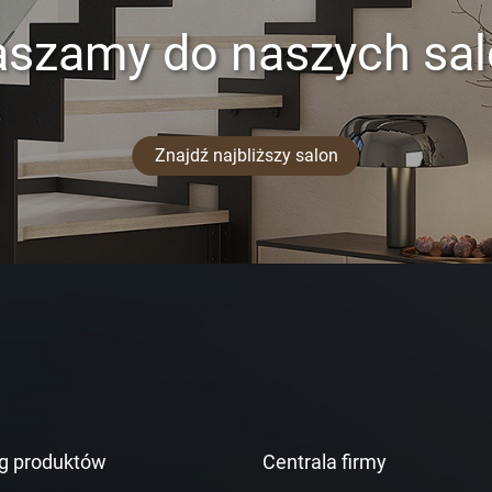
aszamy do naszych sa
Znajdź najbliższy salon
g produktów
Centrala firmy