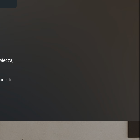
wiedzaj
ać lub