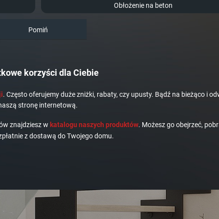
Obłożenie na beton
Pomiń
kowe korzyści dla Ciebie
i
. Często oferujemy duże zniżki, rabaty, czy upusty. Bądź na bieżąco i od
naszą stronę internetową.
dów znajdziesz w
katalogu naszych produktów
. Możesz go obejrzeć, pobr
płatnie z dostawą do Twojego domu.