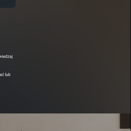
wiedzaj
ać lub