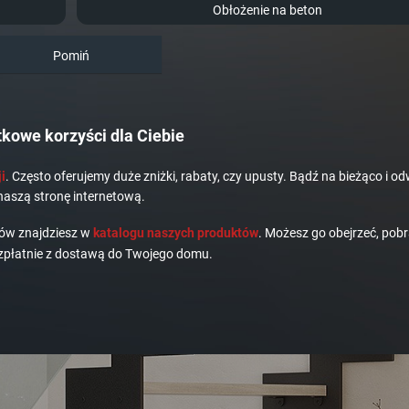
Obłożenie na beton
Pomiń
kowe korzyści dla Ciebie
i
. Często oferujemy duże zniżki, rabaty, czy upusty. Bądź na bieżąco i od
naszą stronę internetową.
dów znajdziesz w
katalogu naszych produktów
. Możesz go obejrzeć, pobr
płatnie z dostawą do Twojego domu.