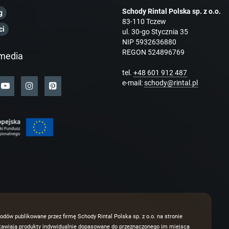
Schody Rintal Polska sp. z o.o.
g
83-110 Tczew
ci
ul. 30-go Stycznia 35
NIP 5932636880
REGON 524896769
media
tel.
+48 601 912 487
e-mail:
schody@rintal.pl
odów publikowane przez firmę Schody Rintal Polska sp. z o.o. na stronie
dstawiają produkty indywidualnie dopasowane do przeznaczonego im miejsca