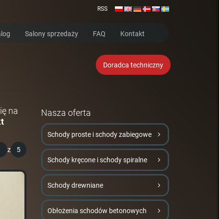
RSS
log
Salony sprzedaży
FAQ
Kontakt
Doradca techniczny
ię na
Nasza oferta
t
Schody proste i schody zabiegowe
1
z
5
Schody kręcone i schody spiralne
Schody drewniane
Obłożenia schodów betonowych