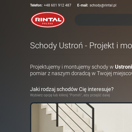
Telefon:
+48 601 912 487
E-mail:
schody@rintal.pl
Schody Ustroń - Projekt i m
Projektujemy i montujemy schody w
Ustron
pomiar z naszym doradcą w Twojej miejsco
Jaki rodzaj schodów Cię interesuje?
Wybierz opcję lub kliknij "Pomiń", aby przejść dalej