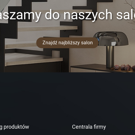
aszamy do naszych sa
Znajdź najbliższy salon
g produktów
Centrala firmy