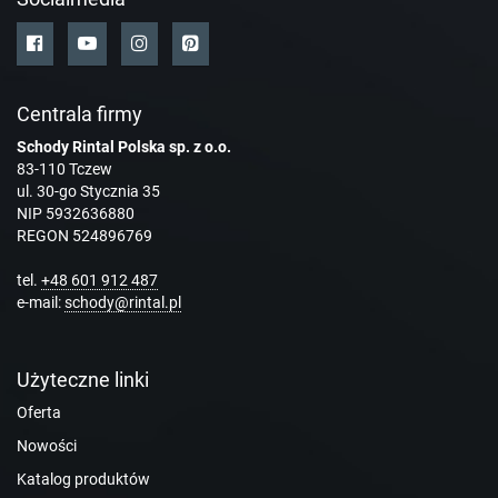
Centrala firmy
Schody Rintal Polska sp. z o.o.
83-110 Tczew
ul. 30-go Stycznia 35
NIP 5932636880
REGON 524896769
tel.
+48 601 912 487
e-mail:
schody@rintal.pl
Użyteczne linki
Oferta
Nowości
Katalog produktów