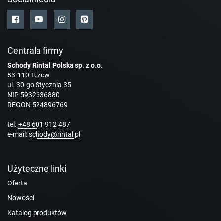
Centrala firmy
Schody Rintal Polska sp. z o.o.
83-110 Tczew
ul. 30-go Stycznia 35
NIP 5932636880
REGON 524896769
tel.
+48 601 912 487
e-mail:
schody@rintal.pl
Użyteczne linki
Oferta
Nowości
Katalog produktów