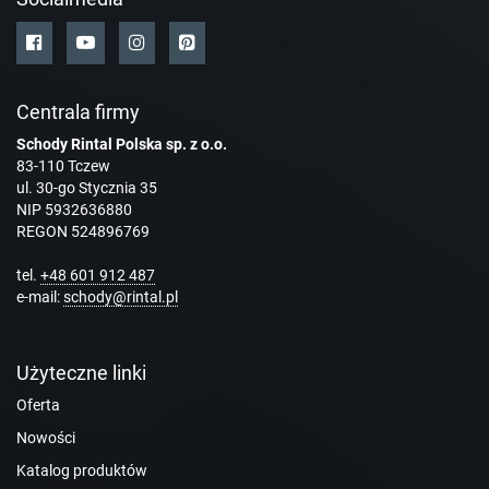
Centrala firmy
Schody Rintal Polska sp. z o.o.
83-110 Tczew
ul. 30-go Stycznia 35
NIP 5932636880
REGON 524896769
tel.
+48 601 912 487
e-mail:
schody@rintal.pl
Użyteczne linki
Oferta
Nowości
Katalog produktów