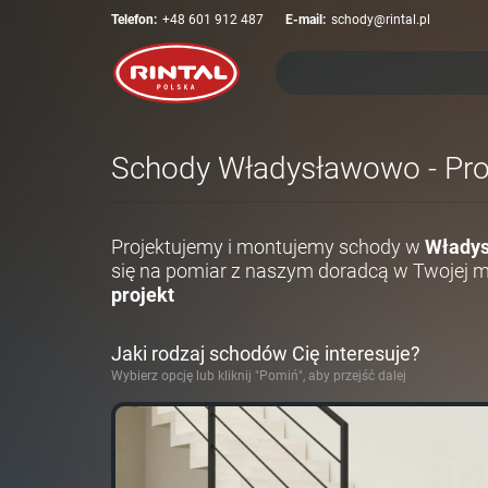
Telefon:
+48 601 912 487
E-mail:
schody@rintal.pl
Schody Władysławowo - Proj
Projektujemy i montujemy schody w
Włady
się na pomiar z naszym doradcą w Twojej 
projekt
Jaki rodzaj schodów Cię interesuje?
Wybierz opcję lub kliknij "Pomiń", aby przejść dalej