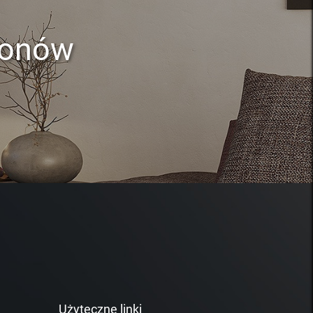
lonów
Użyteczne linki