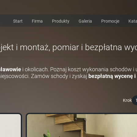
Start
Firma
Produkty
Galeria
Promocje
Kata
ekt i montaż, pomiar i bezpłatna wy
sławowie
i okolicach. Poznaj koszt wykonania schodów 
miejscowości. Zamów schody i zyskaj
bezpłatną wycenę i
Krok