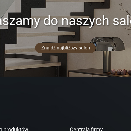
aszamy do naszych sa
Znajdź najbliższy salon
g produktów
Centrala firmy