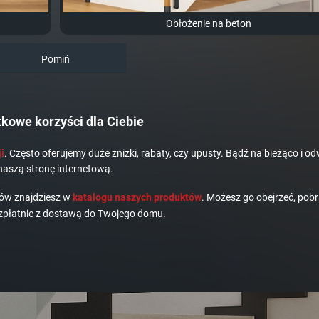
Obłożenie na beton
Pomiń
kowe korzyści dla Ciebie
i
. Często oferujemy duże zniżki, rabaty, czy upusty. Bądź na bieżąco i od
naszą stronę internetową.
dów znajdziesz w
katalogu naszych produktów
. Możesz go obejrzeć, pobr
płatnie z dostawą do Twojego domu.