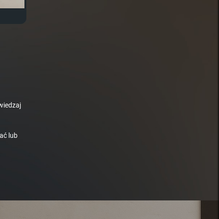
wiedzaj
ać lub