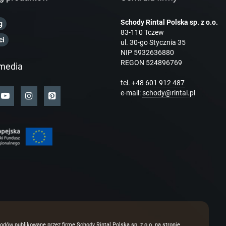
Schody Rintal Polska sp. z o.o.
g
83-110 Tczew
ci
ul. 30-go Stycznia 35
NIP 5932636880
REGON 524896769
media
tel.
+48 601 912 487
e-mail:
schody@rintal.pl
odów publikowane przez firmę Schody Rintal Polska sp. z o.o. na stronie