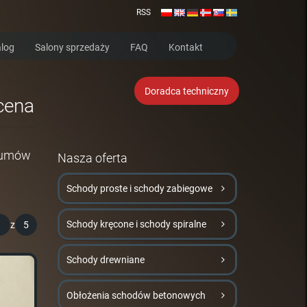
RSS
log
Salony sprzedaży
FAQ
Kontakt
Doradca techniczny
cena
i umów
Nasza oferta
Schody proste i schody zabiegowe
Schody kręcone i schody spiralne
1
z
5
Schody drewniane
Obłożenia schodów betonowych