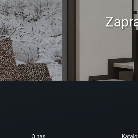
Zapr
O nas
Katalo