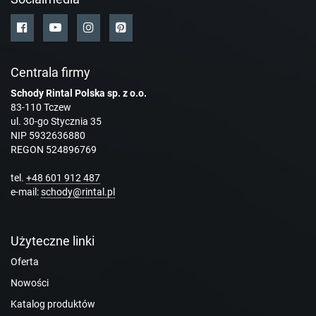
Centrala firmy
Schody Rintal Polska sp. z o.o.
83-110 Tczew
ul. 30-go Stycznia 35
NIP 5932636880
REGON 524896769
tel.
+48 601 912 487
e-mail:
schody@rintal.pl
Użyteczne linki
Oferta
Nowości
Katalog produktów