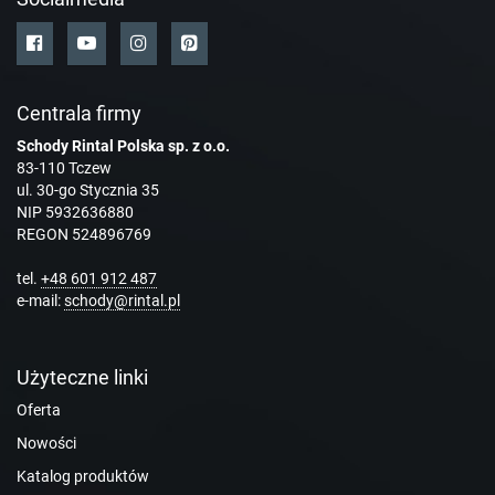
Centrala firmy
Schody Rintal Polska sp. z o.o.
83-110 Tczew
ul. 30-go Stycznia 35
NIP 5932636880
REGON 524896769
tel.
+48 601 912 487
e-mail:
schody@rintal.pl
Użyteczne linki
Oferta
Nowości
Katalog produktów