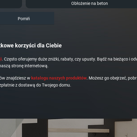
Obłożenie na beton
Pomiń
kowe korzyści dla Ciebie
i
. Często oferujemy duże zniżki, rabaty, czy upusty. Bądź na bieżąco i od
naszą stronę internetową.
dów znajdziesz w
katalogu naszych produktów
. Możesz go obejrzeć, pobr
płatnie z dostawą do Twojego domu.