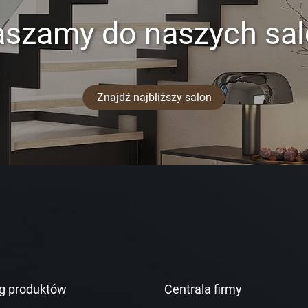
aszamy do naszych sa
Znajdź najbliższy salon
g produktów
Centrala firmy