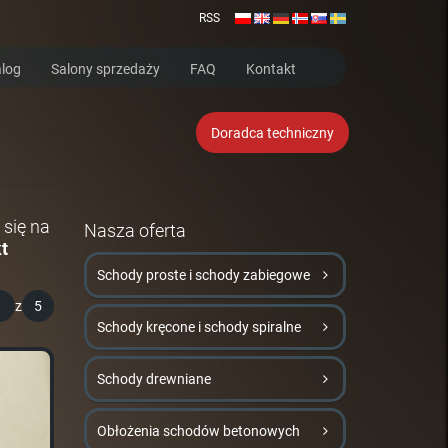
RSS
log
Salony sprzedaży
FAQ
Kontakt
Doradca techniczny
 się na
Nasza oferta
t
Schody proste i schody zabiegowe
1
z
5
Schody kręcone i schody spiralne
Schody drewniane
Obłożenia schodów betonowych