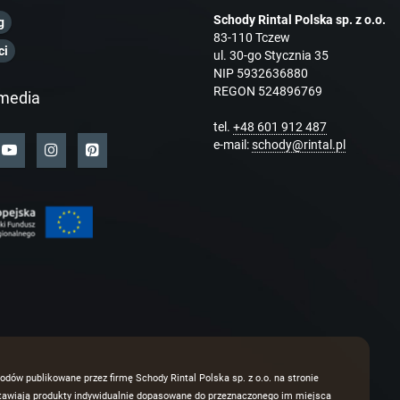
Schody Rintal Polska sp. z o.o.
g
83-110 Tczew
ci
ul. 30-go Stycznia 35
NIP 5932636880
REGON 524896769
media
tel.
+48 601 912 487
e-mail:
schody@rintal.pl
odów publikowane przez firmę Schody Rintal Polska sp. z o.o. na stronie
dstawiają produkty indywidualnie dopasowane do przeznaczonego im miejsca