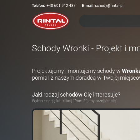
Telefon:
+48 601 912 487
E-mail:
schody@rintal.pl
Schody Wronki - Projekt i m
Projektujemy i montujemy schody w
Wronk
pomiar z naszym doradcą w Twojej miejsco
Jaki rodzaj schodów Cię interesuje?
Wybierz opcję lub kliknij "Pomiń", aby przejść dalej