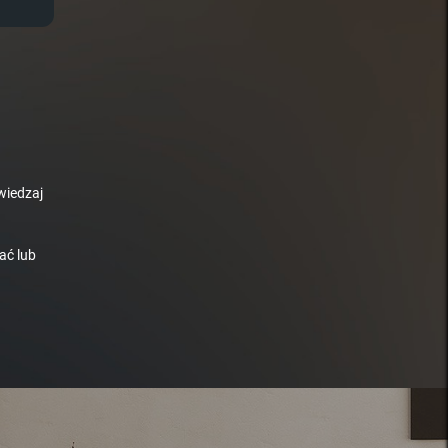
wiedzaj
ać lub