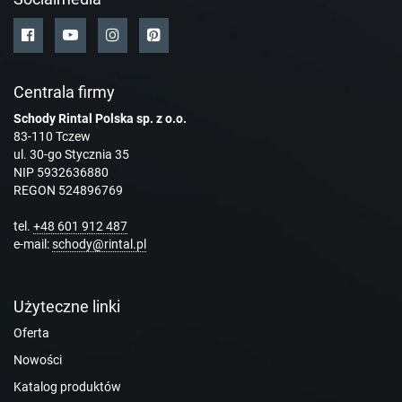
Centrala firmy
Schody Rintal Polska sp. z o.o.
83-110 Tczew
ul. 30-go Stycznia 35
NIP 5932636880
REGON 524896769
tel.
+48 601 912 487
e-mail:
schody@rintal.pl
Użyteczne linki
Oferta
Nowości
Katalog produktów