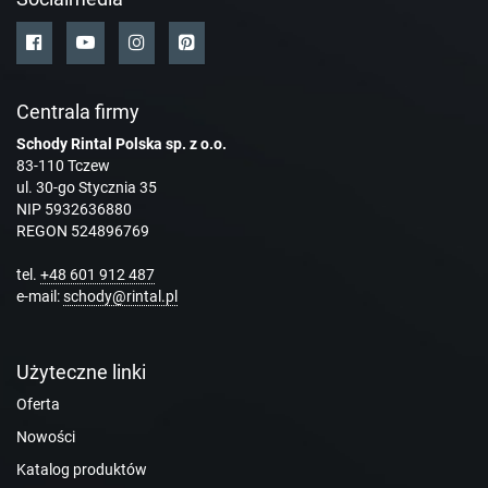
Centrala firmy
Schody Rintal Polska sp. z o.o.
83-110 Tczew
ul. 30-go Stycznia 35
NIP 5932636880
REGON 524896769
tel.
+48 601 912 487
e-mail:
schody@rintal.pl
Użyteczne linki
Oferta
Nowości
Katalog produktów