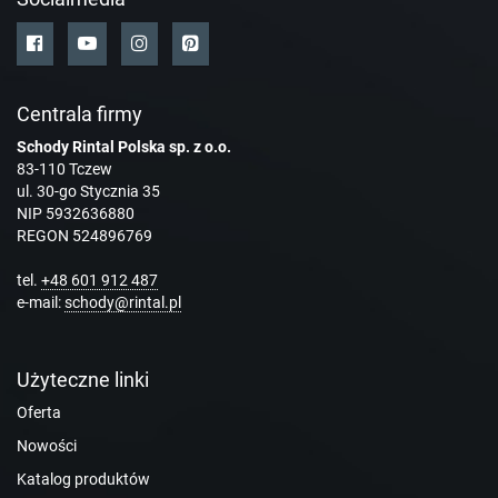
Centrala firmy
Schody Rintal Polska sp. z o.o.
83-110 Tczew
ul. 30-go Stycznia 35
NIP 5932636880
REGON 524896769
tel.
+48 601 912 487
e-mail:
schody@rintal.pl
Użyteczne linki
Oferta
Nowości
Katalog produktów