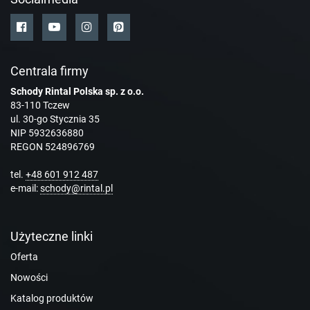
Centrala firmy
Schody Rintal Polska sp. z o.o.
83-110 Tczew
ul. 30-go Stycznia 35
NIP 5932636880
REGON 524896769
tel.
+48 601 912 487
e-mail:
schody@rintal.pl
Użyteczne linki
Oferta
Nowości
Katalog produktów