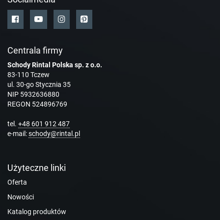
Centrala firmy
Schody Rintal Polska sp. z o.o.
83-110 Tczew
ul. 30-go Stycznia 35
NIP 5932636880
REGON 524896769
tel.
+48 601 912 487
e-mail:
schody@rintal.pl
Użyteczne linki
Oferta
Nowości
Katalog produktów