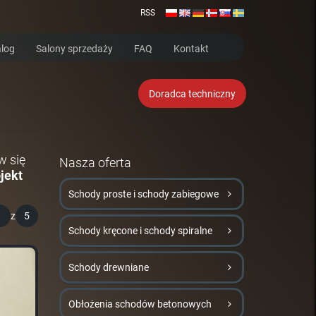
RSS
log
Salony sprzedaży
FAQ
Kontakt
Doradca techniczny
w się
Nasza oferta
jekt
Schody proste i schody zabiegowe
1
z
5
Schody kręcone i schody spiralne
Schody drewniane
Obłożenia schodów betonowych