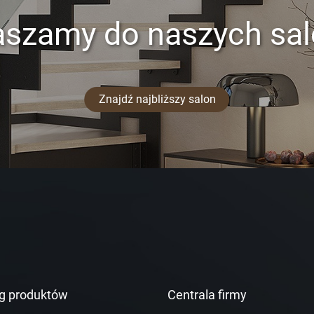
aszamy do naszych sa
Znajdź najbliższy salon
g produktów
Centrala firmy