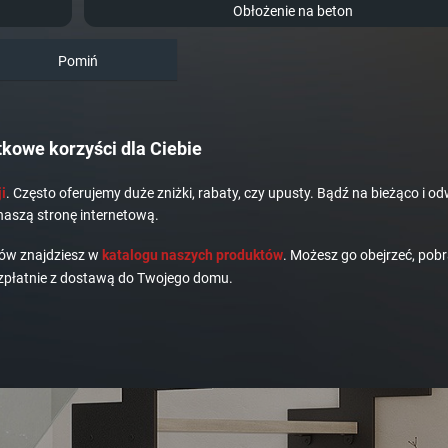
Obłożenie na beton
Pomiń
kowe korzyści dla Ciebie
i
. Często oferujemy duże zniżki, rabaty, czy upusty. Bądź na bieżąco i od
naszą stronę internetową.
dów znajdziesz w
katalogu naszych produktów
. Możesz go obejrzeć, pobr
płatnie z dostawą do Twojego domu.