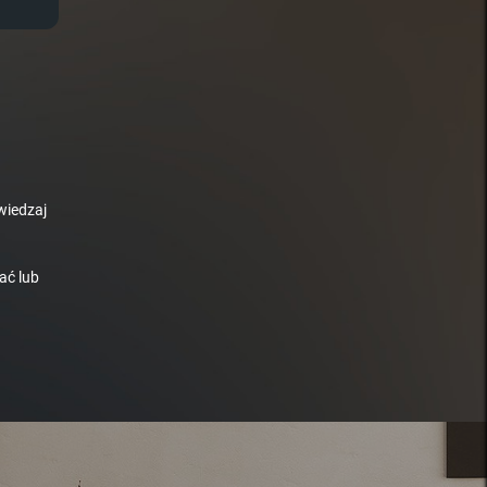
wiedzaj
ać lub