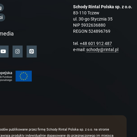
Schody Rintal Polska sp. z o.o.
g
83-110 Tczew
ci
ul. 30-go Stycznia 35
NIP 5932636880
REGON 524896769
media
tel.
+48 601 912 487
e-mail:
schody@rintal.pl
odów publikowane przez firmę Schody Rintal Polska sp. z o.o. na stronie
dstawiają produkty indywidualnie dopasowane do przeznaczonego im miejsca