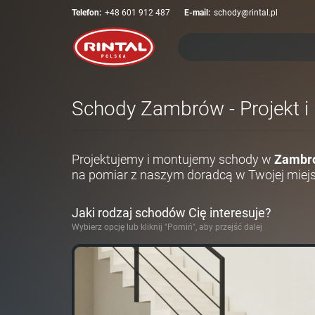
Telefon:
+48 601 912 487
E-mail:
schody@rintal.pl
Schody Zambrów - Projekt i
Projektujemy i montujemy schody w
Zambr
na pomiar z naszym doradcą w Twojej miej
Jaki rodzaj schodów Cię interesuje?
Wybierz opcję lub kliknij "Pomiń", aby przejść dalej