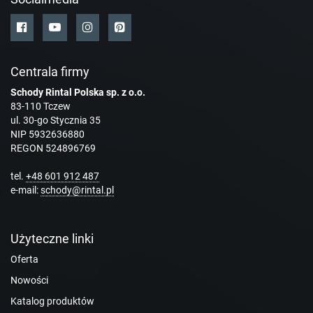
Centrala firmy
Schody Rintal Polska sp. z o.o.
83-110 Tczew
ul. 30-go Stycznia 35
NIP 5932636880
REGON 524896769
tel.
+48 601 912 487
e-mail:
schody@rintal.pl
Użyteczne linki
Oferta
Nowości
Katalog produktów