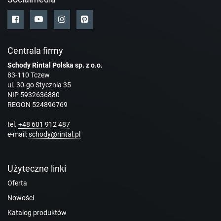
Centrala firmy
Schody Rintal Polska sp. z o.o.
83-110 Tczew
ul. 30-go Stycznia 35
NIP 5932636880
REGON 524896769
tel.
+48 601 912 487
e-mail:
schody@rintal.pl
Użyteczne linki
Oferta
Nowości
Katalog produktów