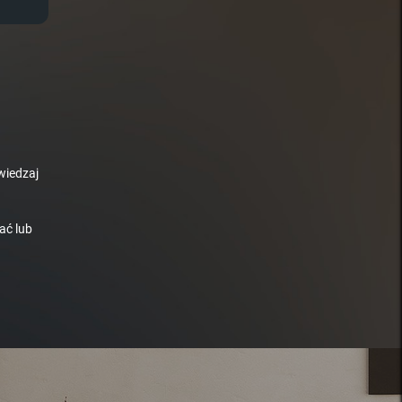
wiedzaj
ać lub