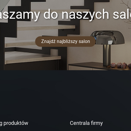
aszamy do naszych sa
Znajdź najbliższy salon
g produktów
Centrala firmy