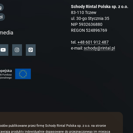
Schody Rintal Polska sp. z o.o.
g
83-110 Tczew
ci
ul. 30-go Stycznia 35
NIP 5932636880
REGON 524896769
media
tel.
+48 601 912 487
e-mail:
schody@rintal.pl
odów publikowane przez firmę Schody Rintal Polska sp. z o.o. na stronie
dstawiają produkty indywidualnie dopasowane do przeznaczonego im miejsca