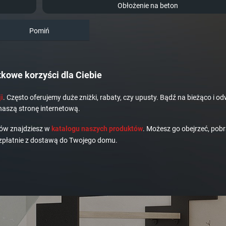
Obłożenie na beton
Pomiń
kowe korzyści dla Ciebie
i
. Często oferujemy duże zniżki, rabaty, czy upusty. Bądź na bieżąco i od
naszą stronę internetową.
dów znajdziesz w
katalogu naszych produktów
. Możesz go obejrzeć, pobr
płatnie z dostawą do Twojego domu.