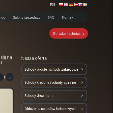
RSS
log
Salony sprzedaży
FAQ
Kontakt
Doradca techniczny
się na
Nasza oferta
t
Schody proste i schody zabiegowe
1
z
5
Schody kręcone i schody spiralne
Schody drewniane
Obłożenia schodów betonowych