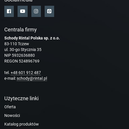
Centrala firmy
Schody Rintal Polska sp. z o.o.
83-110 Tczew
ul. 30-go Stycznia 35
NIP 5932636880
REGON 524896769
tel.
+48 601 912 487
e-mail:
schody@rintal.pl
Użyteczne linki
Oferta
Nowości
Katalog produktów