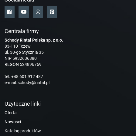
Centrala firmy
Schody Rintal Polska sp. z o.o.
83-110 Tczew
ul. 30-go Stycznia 35
NIP 5932636880
REGON 524896769
tel.
+48 601 912 487
e-mail:
schody@rintal.pl
Użyteczne linki
Oferta
Nowości
Katalog produktów