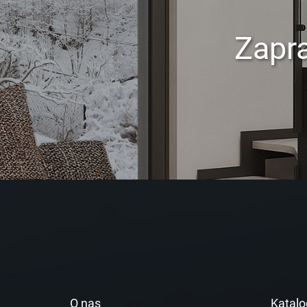
Zapr
O nas
Katalo