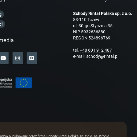
Schody Rintal Polska sp. z o.o.
g
83-110 Tczew
ci
ul. 30-go Stycznia 35
NIP 5932636880
REGON 524896769
media
tel.
+48 601 912 487
e-mail:
schody@rintal.pl
odów publikowane przez firmę Schody Rintal Polska sp. z o.o. na stronie