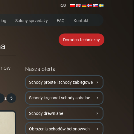
RSS
log
Salony sprzedaży
FAQ
Kontakt
Doradca techniczny
na
 umów
Nasza oferta
Schody proste i schody zabiegowe
Schody kręcone i schody spiralne
1
z
5
Schody drewniane
Obłożenia schodów betonowych