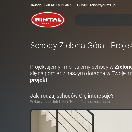
Telefon:
+48 601 912 487
E-mail:
schody@rintal.pl
Schody Zielona Góra - Proje
Projektujemy i montujemy schody w
Zielon
się na pomiar z naszym doradcą w Twojej 
projekt
Jaki rodzaj schodów Cię interesuje?
Wybierz opcję lub kliknij "Pomiń", aby przejść dalej