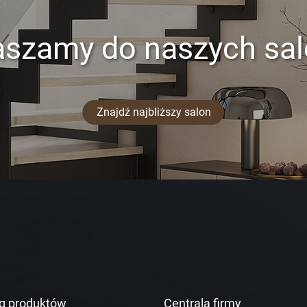
aszamy do naszych sa
Znajdź najbliższy salon
g produktów
Centrala firmy