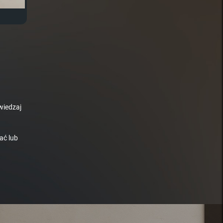
wiedzaj
ać lub