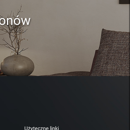
lonów
Użyteczne linki