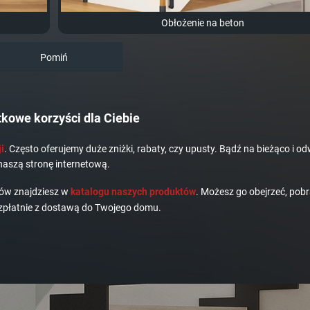
Obłożenie na beton
Pomiń
kowe korzyści dla Ciebie
i
. Często oferujemy duże zniżki, rabaty, czy upusty. Bądź na bieżąco i od
naszą stronę internetową.
dów znajdziesz w
katalogu naszych produktów
. Możesz go obejrzeć, pobr
płatnie z dostawą do Twojego domu.