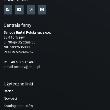
Centrala firmy
Schody Rintal Polska sp. z o.o.
83-110 Tczew
ul. 30-go Stycznia 35
NIP 5932636880
REGON 524896769
tel.
+48 601 912 487
e-mail:
schody@rintal.pl
Użyteczne linki
Oferta
Nowości
Katalog produktów